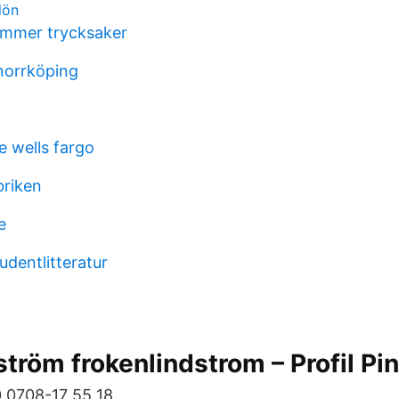
lön
nummer trycksaker
 norrköping
e wells fargo
briken
e
udentlitteratur
l
tröm frokenlindstrom – Profil Pin
 0708-17 55 18.