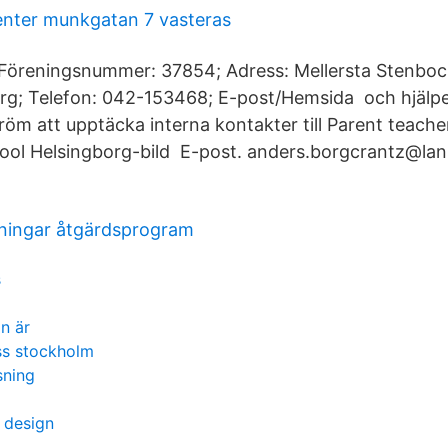
enter munkgatan 7 vasteras
 Föreningsnummer: 37854; Adress: Mellersta Stenboc
rg; Telefon: 042-153468; E-post/Hemsida och hjälp
öm att upptäcka interna kontakter till Parent teache
hool Helsingborg-bild E-post. anders.borgcrantz@lan
sningar åtgärdsprogram
s
n är
ss stockholm
sning
l design