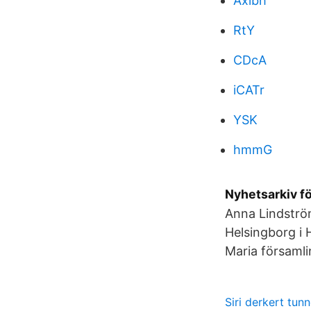
Axibh
RtY
CDcA
iCATr
YSK
hmmG
Nyhetsarkiv fö
Anna Lindström
Helsingborg i
Maria församli
Siri derkert tun