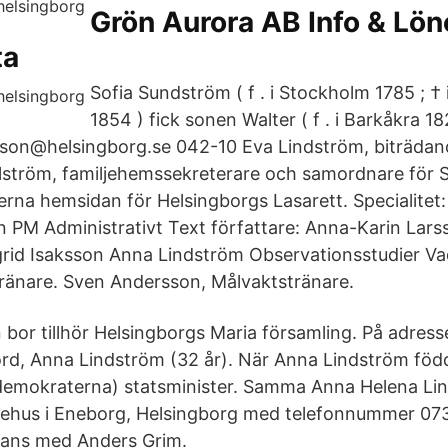
Grön Aurora AB Info & Lön
ta
Sofia Sundström ( f . i Stockholm 1785 ; †
1854 ) fick sonen Walter ( f . i Barkåkra 1820
ilsson@helsingborg.se 042-10 Eva Lindström, biträda
ström, familjehemssekreterare och samordnare för S
terna hemsidan för Helsingborgs Lasarett. Specialitet:
n PM Administrativt Text författare: Anna-Karin Lar
id Isaksson Anna Lindström Observationsstudier Vad
ränare. Sven Andersson, Målvaktstränare.
bor tillhör Helsingborgs Maria församling. På adress
rd, Anna Lindström (32 år). När Anna Lindström föd
demokraterna) statsminister. Samma Anna Helena Lin
djehus i Eneborg, Helsingborg med telefonnummer 07
mans med Anders Grim.