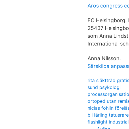
Aros congress c
FC Helsingborg.
25437 Helsingbo
som Anna Lindstr
International sc
Anna Nilsson.
Särskilda anpas
rita släktträd grati
sund psykologi
processorganisatio
ortoped utan remi
niclas fohlin förelä
bli lärling tatuerare
flashlight industria