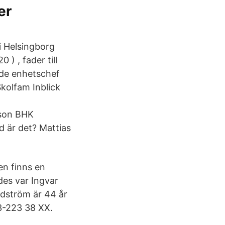
er
 i Helsingborg
 ) , fader till
nde enhetschef
kolfam Inblick
sson BHK
 är det? Mattias
en finns en
des var Ingvar
dström är 44 år
3-223 38 XX.