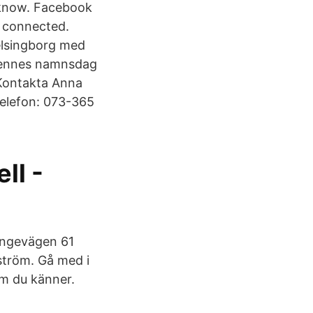
 know. Facebook
 connected.
Helsingborg med
 hennes namnsdag
 Kontakta Anna
Telefon: 073-365
ll -
ingevägen 61
ström. Gå med i
m du känner.