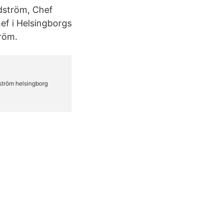
dström, Chef
ef i Helsingborgs
tröm.