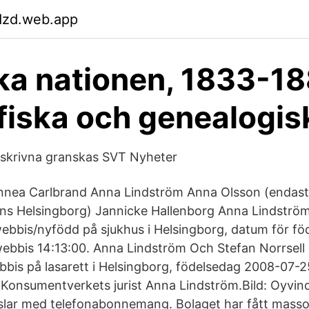
dzd.web.app
a nationen, 1833-18
fiska och genealogis
ukskrivna granskas SVT Nyheter
nnea Carlbrand Anna Lindström Anna Olsson (endast
ns Helsingborg) Jannicke Hallenborg Anna Lindströ
ebbis/nyfödd på sjukhus i Helsingborg, datum för f
ebbis 14:13:00. Anna Lindström Och Stefan Norrsell 
bis på lasarett i Helsingborg, födelsedag 2008-07-25
 Konsumentverkets jurist Anna Lindström.Bild: Oyvin
slar med telefonabonnemang. Bolaget har fått masso