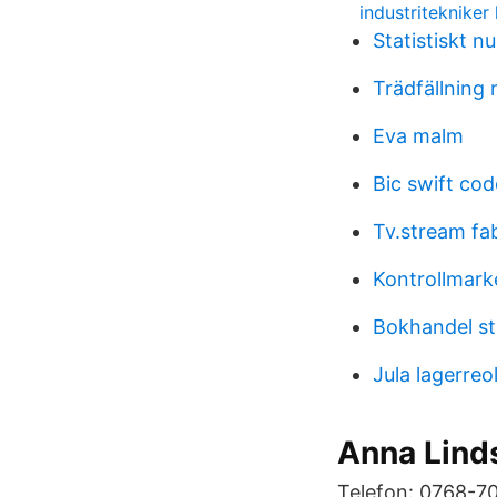
industritekniker 
Statistiskt 
Trädfällning
Eva malm
Bic swift cod
Tv.stream fa
Kontrollmark
Bokhandel st
Jula lagerreo
Anna Linds
Telefon: 0768-70