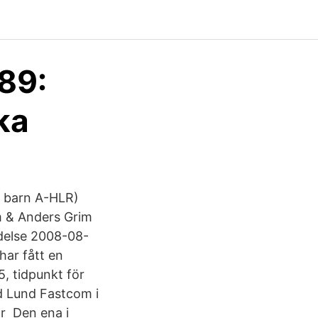
89:
ka
 barn A-HLR)
m & Anders Grim
ödelse 2008-08-
har fått en
, tidpunkt för
d Lund Fastcom i
r Den ena i