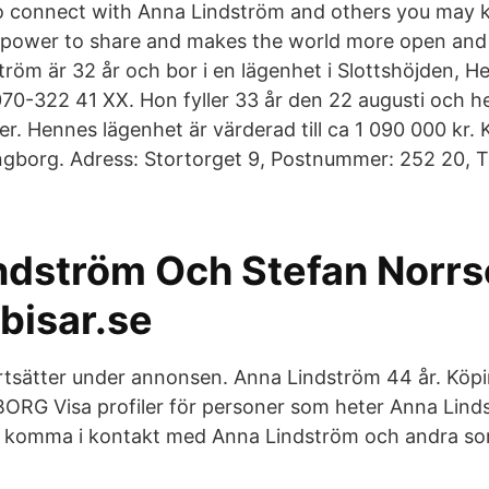
o connect with Anna Lindström and others you may
e power to share and makes the world more open and
tröm är 32 år och bor i en lägenhet i Slottshöjden, 
70-322 41 XX. Hon fyller 33 år den 22 augusti och
r. Hennes lägenhet är värderad till ca 1 090 000 kr.
ngborg. Adress: Stortorget 9, Postnummer: 252 20, 
ndström Och Stefan Norrse
bisar.se
rtsätter under annonsen. Anna Lindström 44 år. Köp
RG Visa profiler för personer som heter Anna Lind
t komma i kontakt med Anna Lindström och andra so