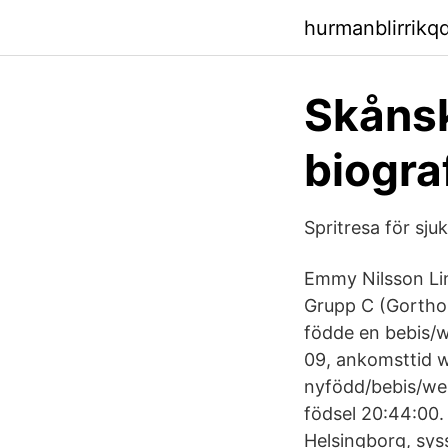
hurmanblirrikq
Skånsk
biogra
Spritresa för sj
Emmy Nilsson Li
Grupp C (Gortho
födde en bebis/w
09, ankomsttid w
nyfödd/bebis/web
födsel 20:44:00.
Helsingborg, sys