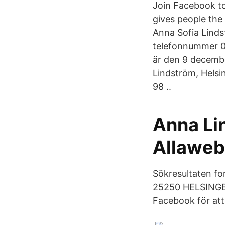
Join Facebook t
gives people th
Anna Sofia Linds
telefonnummer 0
är den 9 decembe
Lindström, Helsi
98 ..
Anna Li
Allaweb
Sökresultaten fo
25250 HELSINGBO
Facebook för at