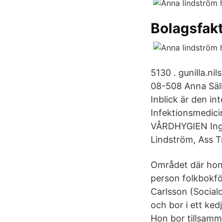
Bolagsfak
5130 . gunilla.n
08-508 Anna Säll
Inblick är den in
Infektionsmedici
VÅRDHYGIEN Ingr
Lindström, Ass T
Området där hon 
person folkbokfö
Carlsson (Social
och bor i ett ke
Hon bor tillsam