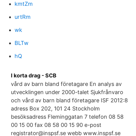
kmtZm
urtRm
wk
BLTw
hQ
I korta drag - SCB
vård av barn bland företagare En analys av
utvecklingen under 2000-talet Sjukfrånvaro
och vård av barn bland företagare ISF 2012:8
adress Box 202, 101 24 Stockholm
besöksadress Fleminggatan 7 telefon 08 58
00 15 00 fax 08 58 00 15 90 e-post
registrator@inspsf.se webb www.inspsf.se