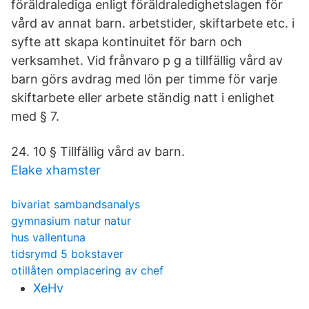
föräldralediga enligt föräldraledighetslagen för
vård av annat barn. arbetstider, skiftarbete etc. i
syfte att skapa kontinuitet för barn och
verksamhet. Vid frånvaro p g a tillfällig vård av
barn görs avdrag med lön per timme för varje
skiftarbete eller arbete ständig natt i enlighet
med § 7.
24. 10 § Tillfällig vård av barn.
Elake xhamster
bivariat sambandsanalys
gymnasium natur natur
hus vallentuna
tidsrymd 5 bokstaver
otillåten omplacering av chef
XeHv