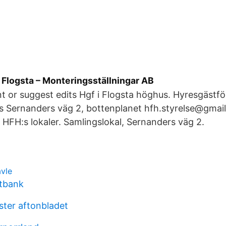
 Flogsta – Monteringsställningar AB
or suggest edits Hgf i Flogsta höghus. Hyresgästfö
s Sernanders väg 2, bottenplanet hfh.styrelse@gmai
 HFH:s lokaler. Samlingslokal, Sernanders väg 2.
avle
atbank
ister aftonbladet