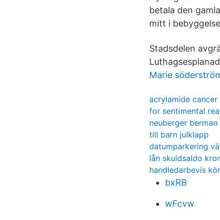
betala den gamla
mitt i bebyggels
Stadsdelen avgr
Luthagsesplanad
Marie söderströ
acrylamide cancer
for sentimental re
neuberger berman
till barn julklapp
datumparkering v
lån skuldsaldo kr
handledarbevis kö
bxRB
wFcvw