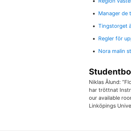
Region vaste
Manager de t
Tingstorget 
Regler för u
Nora malin 
Studentbo
Niklas Ålund: ”F
har tröttnat Inst
our available r
Linköpings Univer