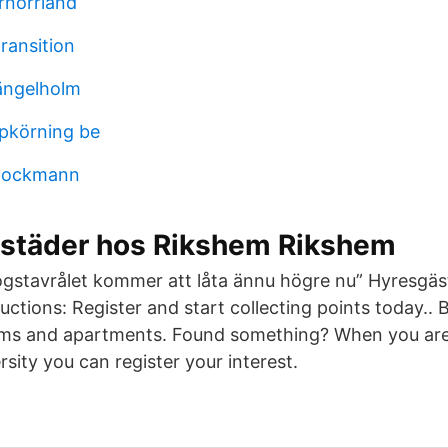
rnorrland
ransition
ängelholm
ppkörning be
stockmann
städer hos Rikshem Rikshem
logstavrålet kommer att låta ännu högre nu” Hyresgäs
ructions: Register and start collecting points today.
ooms and apartments. Found something? When you are
sity you can register your interest.