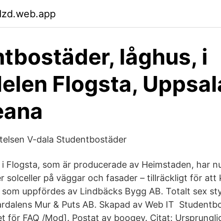
dzd.web.app
tbostäder, låghus, i
elen Flogsta, Uppsal
eana
ftelsen V-dala Studentbostäder
i Flogsta, som är producerade av Heimstaden, har nu
solceller på väggar och fasader – tillräckligt för at
 som uppfördes av Lindbäcks Bygg AB. Totalt sex s
ardalens Mur & Puts AB. Skapad av Web IT Studentb
et för FAQ /Mod]. Postat av boogey. Citat: Ursprungl