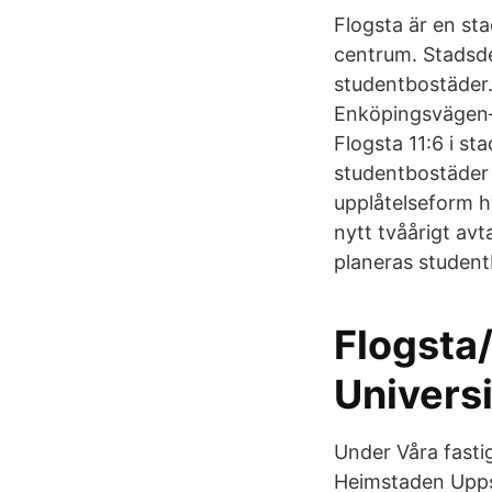
Flogsta är en sta
centrum. Stadsde
studentbostäder
Enköpingsvägen–
Flogsta 11:6 i st
studentbostäder
upplåtelseform h
nytt tvåårigt avt
planeras studentb
Flogsta
Univers
Under Våra fasti
Heimstaden Upps