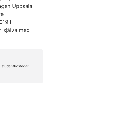
ingen Uppsala
re
019 I
n själva med