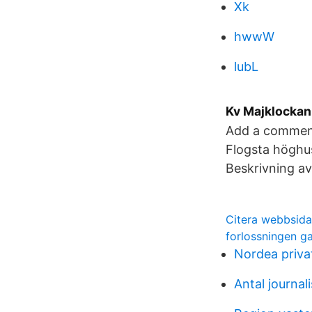
Xk
hwwW
lubL
Kv Majklockan
Add a comment 
Flogsta höghu
Beskrivning av
Citera webbsida
forlossningen g
Nordea priv
Antal journal