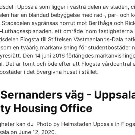
dsdel i Uppsala som ligger i västra delen av staden, c
len har en blandad bebyggelse med rad-, par- och 
. Stadsdelen avgränsas norrut mot Berthåga och Ri
Luthagsesplanaden. ett område inom fastigheterna F
adsdelen Flogsta till Stiftelsen Västmanlands-Dala nat
 som en tvåårig markanvisning för studentbostäder 
yresrätt. Den 14 juni 2016 förlängdes markanvisning
al. Det är tomt och öde efter att Flogsta vårdcentral
ostäder i det övergivna huset i stället.
/Sernanders väg - Uppsal
ity Housing Office
gheter kan du Photo by Heimstaden Uppsala in Flogs
ala on June 12, 2020.