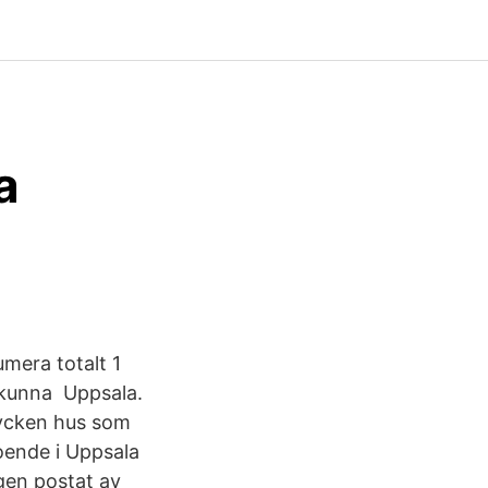
a
mera totalt 1
t kunna Uppsala.
tycken hus som
oende i Uppsala
igen postat av