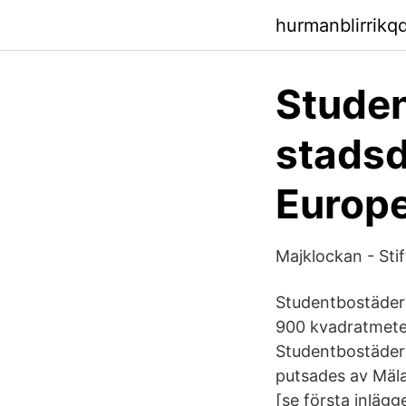
hurmanblirrikq
Studen
stadsd
Europ
Majklockan - Sti
Studentbostäder 
900 kvadratmeter 
Studentbostäder
putsades av Mäl
[se första inlägg