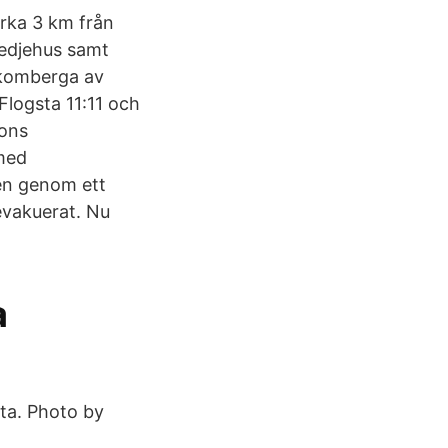
irka 3 km från
kedjehus samt
ckomberga av
logsta 11:11 och
ions
med
en genom ett
 evakuerat. Nu
a
ta. Photo by