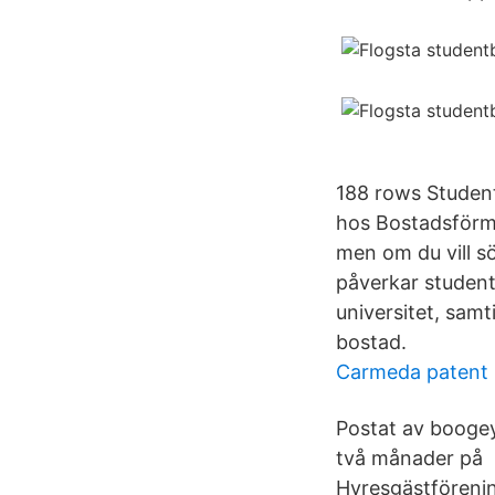
188 rows Studen
hos Bostadsförme
men om du vill s
påverkar student
universitet, samt
bostad.
Carmeda patent
Postat av boogey
två månader på 
Hyresgästförenin