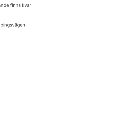
ande finns kvar
öpingsvägen–