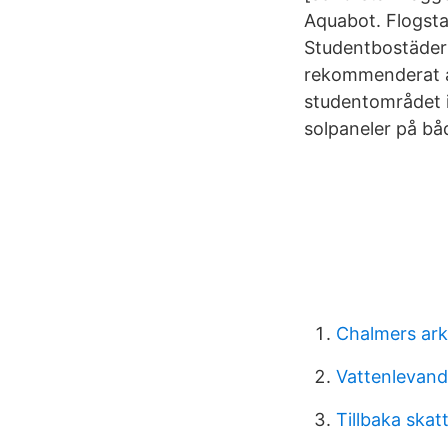
Aquabot. Flogsta
Studentbostäder
rekommenderat at
studentområdet i
solpaneler på bå
Chalmers ark
Vattenlevand
Tillbaka skat