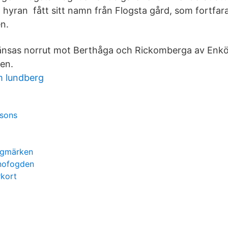
 hyran fått sitt namn från Flogsta gård, som fortfar
en.
änsas norrut mot Berthåga och Rickomberga av Enk
en.
m lundberg
asons
ägmärken
onofogden
rkort