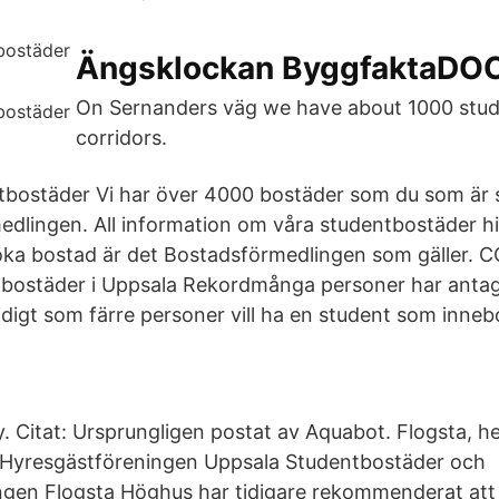
Ängsklockan ByggfaktaDO
On Sernanders väg we have about 1000 stud
corridors.
tbostäder Vi har över 4000 bostäder som du som är 
dlingen. All information om våra studentbostäder hit
öka bostad är det Bostadsförmedlingen som gäller. 
bostäder i Uppsala Rekordmånga personer har antagit
idigt som färre personer vill ha en student som inneb
. Citat: Ursprungligen postat av Aquabot. Flogsta, he
Hyresgästföreningen Uppsala Studentbostäder och
gen Flogsta Höghus har tidigare rekommenderat att n