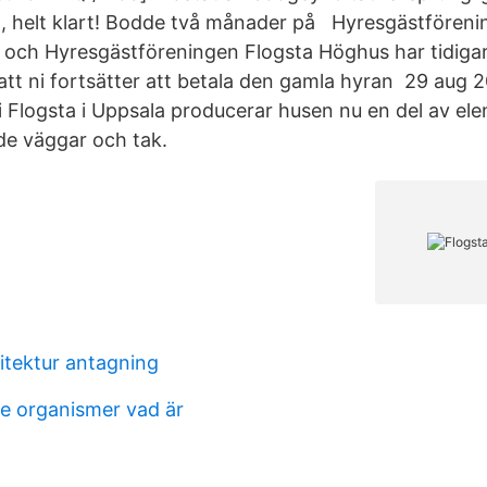
, helt klart! Bodde två månader på Hyresgästfören
 och Hyresgästföreningen Flogsta Höghus har tidiga
t ni fortsätter att betala den gamla hyran 29 aug 2
 Flogsta i Uppsala producerar husen nu en del av ele
de väggar och tak.
itektur antagning
e organismer vad är
t