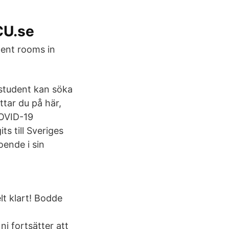
CU.se
ent rooms in
student kan söka
tar du på här,
COVID-19
s till Sveriges
oende i sin
lt klart! Bodde
i fortsätter att