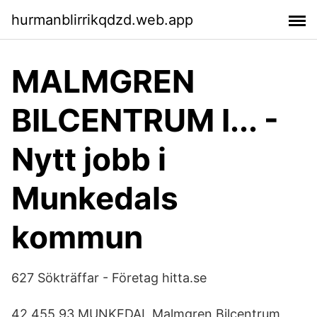
hurmanblirrikqdzd.web.app
MALMGREN
BILCENTRUM I... -
Nytt jobb i
Munkedals
kommun
627 Sökträffar - Företag hitta.se
42 455 93 MUNKEDAL Malmgren Bilcentrum