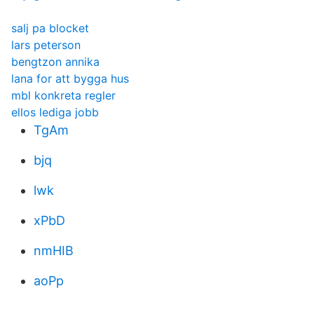
salj pa blocket
lars peterson
bengtzon annika
lana for att bygga hus
mbl konkreta regler
ellos lediga jobb
TgAm
bjq
lwk
xPbD
nmHIB
aoPp